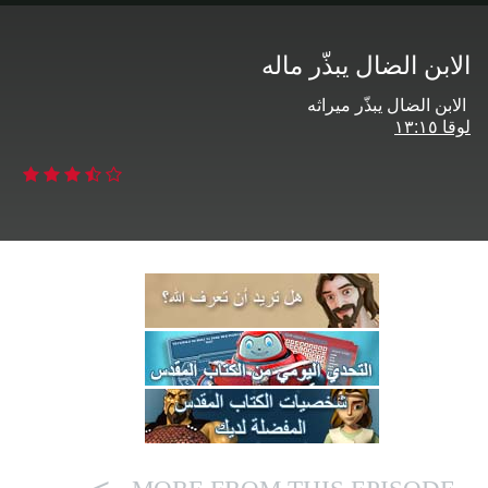
الابن الضال يبذّر ماله
الابن الضال يبذّر ميراثه
لوقا ‏٥‏‏١‏:‏٣‏‏١‏