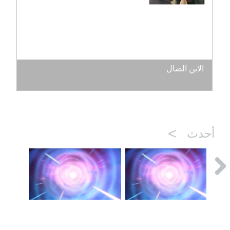
الابن الضال
>
أحدث