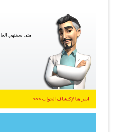
متى سينتهي العا
انقر هنا لإكتشاف الجواب >>>