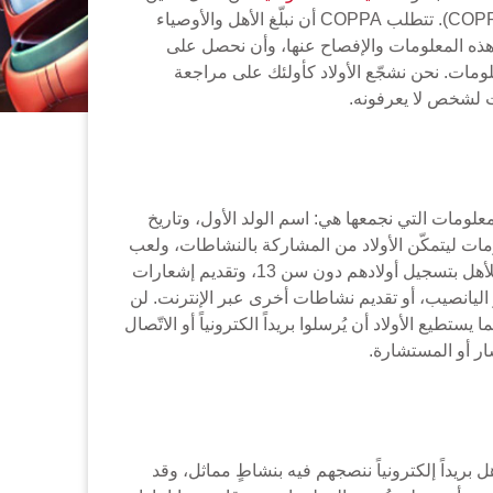
تدابير خصوصية إضافية للأولاد الذين يزورون موقع الكتاب العظيم للأولاد، بم يتوافق مع قانون حماية الخصوصية للأطفال (COPPA). تتطلب COPPA أن نبلّغ الأهل والأوصياء
لآن فصاعداً "كالأهل") عن تجميع CBN للمعلومات الشخصية من الأولاد تحت سنّ 13 واستخدام هذه المعلومات والإفصاح عنها، وأن نحصل على
جد أدناه وصفاً لممارساتنا في جمع المعلومات. نحن نشجّع الأولاد كأولئك على مراجعة
ت لشخص لا يعرفونه.
علومات التي نجمعها هي: اسم الولد الأول، وتاريخ
لومات ليتمكّن الأولاد من المشاركة بالنشاطات، ولعب
الألعب عبر الانترنت، وحفظ سجلّ النقاط، وتجميع النقاط والجوائز. نجمع بريد الأهل الإلكتروني بغية تقديم إشعارات مباشرة للأهل بتسجيل أولادهم دون سن 13، وتقديم إشعارات
اليانصيب، أو تقديم نشاطات أخرى عبر الإنترنت. لن
 الأولاد أن يُرسلوا بريداً الكترونياً أو الاتّصال
ار أو المستشارة.
 بريداً إلكترونياً ننصجهم فيه بنشاطٍ مماثل، وقد