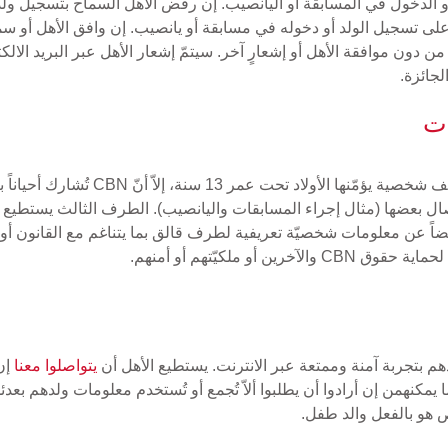
 الدخول في المسابقة أو اليانصيب. إن رفض الأهل السماح بتسجيل ولدهم
ون على تسجيل الولد أو دخوله في مسابقة أو يانصيب. إن وافق الأهل أو س
دون موافقة الأهل أو إشعارٍ آخر. سيتمّ إشعار الأهل عبر البريد الال
لجائزة.
ات
عامّةً، لا تكشف CBN لطرف ثالث عن معل
 وإيصال بعضها (مثال إجراء المسابقات واليانصيب). الطرف الثالث يستطي
ضاً عن معلومات شخصيّة تعريفية لطرف قالق بما يتناغم مع القانون أو
أو ملكيّتهم أو أمنهم.
يتواصلوا معنا
إن
 هو بالفعل والد طفل.