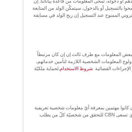
 أو دخوله، تُمحى المعلومات من قاعدة بياناتنا. إن
محوا بالتسجيل أو بالدخول، سيتمكّن الولد من المتابعة
كتروني الممنوح عند التسجيل إن ربح الولد في مسابقة
ومات تعريف شخصية يؤمّنها الأولاد تحت عمر 13 سنة، إلاّ أنّ CBN تُشارك أحياناً ببعض المعلومات مع طرف ثالث إن إن كان مرتبطاً
ع ولوج المعلومات الشخصية اللازمة لتأمين خدماتهم،
 الإجراءات القضائية
شروط الاستخدام
,لحماية ملكيّة
 كانوا مهتمين بمعرفة أيّ معلومات شخصية تعريفية
مجموعة عن ولدهم أو أرادوا حذف هذه المعلومات كما يمكنهمن إن أرادوا أن يطلبوا ألاّ تُجمع أو تُستخدم معلومات ولدهم بعدئذٍ. تسعى CBN للتحقق من شخصيّة كلّ من يطلب