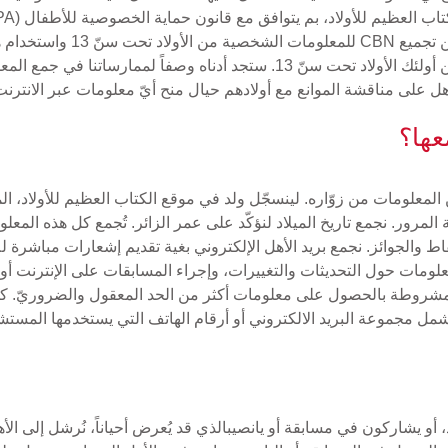
القانونيين (المُشار إليهم من ا
موافقة الأهل عندما نجمع معلومات شخصية تعرّف عن أولئك الأولاد تحت سنّ 13. ست
هل على مناقشة الموانع مع أولادهم حيال منح أيّ معلومات عبر الانترن
عها؟
لمعلومات من زوّاره. لينسجّل ولد في موقع الكتاب العظيم للأولاد، الم
 المرور. نجمع تاريخ الميلاد لنؤكّد على عمر الزائر. تُجمع كل هذه المع
مات حول التحديثات والتغييرات، وإجراء المسابقات على الإنترنت أو 
روطة بالحصول على معلومات أكثر من الحد المعقول والضروريّ. كما يستطيع
شمل مجموعة البريد الالكتروني أو أرقام الهاتف التي يستخدمها المستش
 أو يشاركون في مسابقة أو يانصيبالذي قد يُعرض أحياناً، نُرشل إلى الأهل