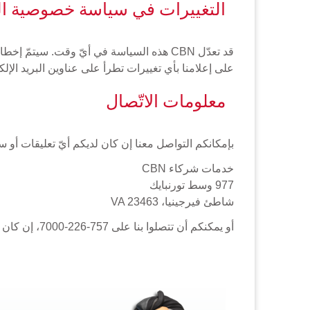
التغييرات في سياسة خصوصية ال
قد تعدّل CBN هذه السياسة في أيّ وقت. سيت
على إعلامنا بأي تغييرات تطرأ على عناوين البريد الإل
معلومات الاتّصال
بإمكانكم التواصل معنا إن كان لديكم أيّ تعليقات أو 
خدمات شركاء CBN
977 وسط تورنبايك
شاطئ فيرجينيا، VA 23463
أو يمكنكم أن تتصلوا بنا على 757-226-7000، إن كان عمركم على الأقلّ 18 سنة.