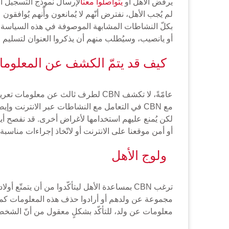
يرفض الأهل أو
يتواصلوا معنا
لإرسال نموذج التسجيل أو
لم يُجب الأهل، نفترض أنّهم لا يُمانعون وأّنهم يُوافق
بكلّ النشاطات المشابهة الموصوفة في هذه السياسة من 
أو يانصيب، وسيُطلب منهم أن يذكروا العنوان لتسليم ا
كيف قد يتمّ الكشف عن المعلوم
مع CBN في التعامل مع النشاطات عبر الانترنت
لكن يُمنع عليهم استخدامها لأغراض أخرى. قد نفصح أي
أو أمن موقعنا على الانترنت أو لاتّخاذ إجراءات مناسبة لحماية حقوق CBN والآخرين 
ولوج الأهل
ترغب CBN بمساعدة الأهل ليتأكّدوا من أن يتمتّع أولادهم بتجربة آمنة وممتعة عبر الانترنت. يستطيع الأهل أن
معلومات عن ولد، للتأكّد بشكلٍ معقول من أنّ الشخص