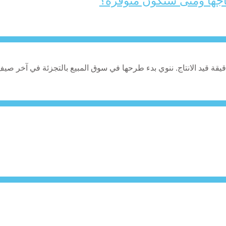
تاجها ومتى ستكون متوفّرة؟