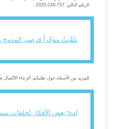
الرقم التالي: 757-226-3320.
تلقّيتُ مؤخّراً قرصي المدمج مع
للمزيد من الأسئلة حول طلبكم، الرجاء الاتّصال بخدمة الزبائن الخاصّة بBN
لديّ بعض الأفكار لحلقات مستق