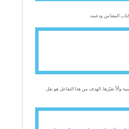
لكتاب المقدّس ودعمه.
ة وألاّ تغيّرها. الهدف من هذا التفاعل هو نقل