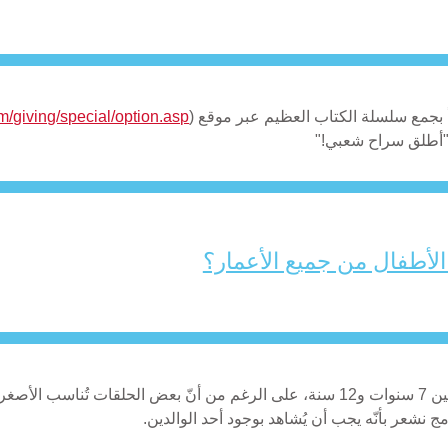
m/giving/special/option.asp
 و"أطلق سراح شعبي!"
لأطفال من جميع الأعمار؟
هذه السلسلة مُعدّة للفئة العمرية التي تتراوح ما بين 7 سنوات و12 سنة، على الرغم من أن
 نشعر بأنّه يجب أن يُشاهد بوجود أحد الوالدين.