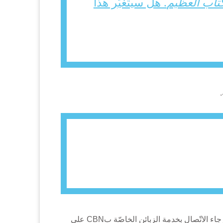
كتاب العظيم
. هل سيتغيّر هذا
حالما يُرسل القرص المدمج في البريد، فترة الشحن النموذجيّة تتراوح بين 7 و10 أيّام. للمزيد من الأسئلة حول طلبكم، الرجاء الاتّصال بخدمة الزبائن الخاصّة بCBN على