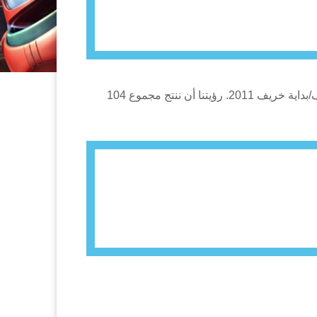
لدينا حالياً ثلاث عشرة حلقة من اثنان وعشرون دقيقة قيد الانتاج. ننوي بدء طرحها في سوق المبيع بالتجزئة في آخر صيف/بداية خريف 2011. رؤيتنا أن ننتج مجموع 104