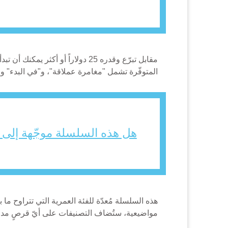
مقابل تبرّع وقدره 25 دولاراً أو أكثر يمكنك أن تبدأ بجمع سلسلة الكتاب العظيم عبر موقع CBN.com (
المتوفّرة تشمل "مغامرة عملاقة"، و"في البدء"
هل هذه السلسلة موجّهة إلى ا
مواضيعية، ستُضاف التصنيفات على أيّ قرصٍ مدمج