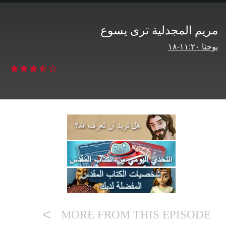
مريم المجدلية ترى يسوع
يوحنا ‏٠‏‏٢‏:‏١‏‏١‏-‏٨‏‏١‏
>
MORE FROM THIS EPISODE