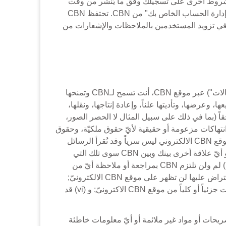
 نافذ المفعول عند قبول CBN لتسجيلك. قد تنطبق أحكام وشروط أخرى على تسجيلك وفق ما يُنشر من وقت
إلى آخر على موقع CBN. يمكنك إنهاء تسجيلك في أي وقت، لأي سبب من الأسباب باتباع الإرشادات التي تظهر على صفحة "إدارة الحساب الخاص بك" من CBN. تحتفظ CBN
ك أو إنهائه واستخدامك لموقع CBN في أيّ وقت لأيّ سبب ومن دون إعلامك. كما تحتفظ CBN بحقها في تزويد المستخدمين بالملاحظات والإشعارات من
(6) من خلال نشر الرسائل، أو تحميل الملفات، أو إدخال البيانات أو المشاركة في أيّ نوع من التواصل (فردياً أو جماعياً "الاتصالات") عبر موقع CBN، أنت تسمح لـCBN وتمنحها
وعرضها، وتأديتها علناً، وإعادة إنتاجها، ونقلها،
حقاً (بما في ذلك على سبيل المثال لا الحصر الصور،
لملفات الصوتية، والنصوص والمواد الأخرى). وأنت بذلك تتنازل عن جميع حقوقك في أيّ إدّعاء ضدّ CBN لأيّ انتهاكات مزعومة أو حقيقية لأيّ حقوق ملكيّة، وحقوق
الخصوصية والدعاية، والحقوق المعنوية وحقوق بالإسناد في ما يتعلّق باتصالات مشابهة. تعترف وتوافق أنّ الانتقال من وإلى موقع CBN الالكتروني ليس سرياً وقد تُقرأ الرسائل
في ما بينكم أو يعترضها آخرون. تعترف أنّك عندما تقرّ بالتواصل مع CBN، لا تتشكّل أيّ سرّية أو توكيل متضمّنتين في العقد أو أيّ علاقة أخرى بينك وبين CBN سوى تلك التي
تحدث بموجب هذا الاتّفاق. تعترف وتوافق على التالي i) ليست CBN مُلزمة لاستخدام أيّ من وسائل الاتصال أو الإجابة عنها; ii) لم ولن تلتزم CBN بمراجعة أو ملاحظة أيّ من
وسائل التواصل; iii) لا تؤكّد CBN على دقّة التواصل أو نوعيّته، أوّ أنّ رسائل مؤذية أو مُهينة أو خارجة عن القانون أو يمكن الاعتراض عليها لن تظهر على موقع CBN الالكترونيّ;
(iv) قد تتحكم CBN بأيّ من وسائل الاتّصالات أو بجميع الوسائل وفق ما تجده مناسباً (v) قد تزيل CBN أيّ من وسائل الاتصالات جزئياً أو كلياً من موقع CBN الاكترونيّ; و (vi) قد
ى موقع CBN الالكترونيّ. تنفي CBN أيّ مسؤوليّة لها عن أيّ تصريحات أو مواد غير ملائمة أو أيّ معلومات خاطئة