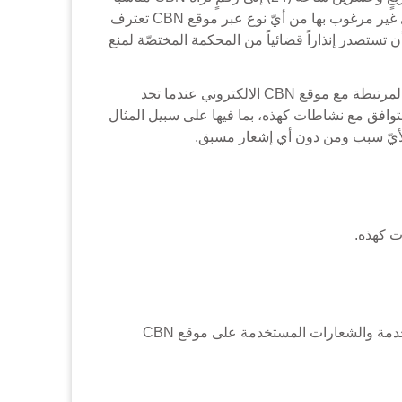
وفق ما يُلائمها. إن أرسلت رسائل إلكترونيّة غير مرغوب بها بكميات كبيرة، أو بريد مزعج، أو رسائل مباشرة أو اتصالات أخرى غير مرغوب بها من أيّ نوع عبر موقع CBN تعترف
 سبّبت أذىً شديداً إلى CBN وموقع CBN الالكترونيّ مما سيكون من الصعب تأكيده إن لم يكن مستحيلاً مما يخوّل CBN أن تستصدر إنذاراً قضائياً من المحكمة المختصّة لمنع
بينما لا تتحمّل CBN أيّ مسؤولية للتحكم في موقع CBN الالكترونيّ إلا أنّها ستحقّق، عندما ترى الأمر مناسباً، في النشاطات المرتبطة مع موقع CBN الالكتروني عندما تجد
ق. وفق ما تجده CBN ملائماً، ستطبّق إجراءات قانونيّة بالتوافق مع نشاطات كهذه، بما فيها على سبيل المثال
(9) CBN، وشعار CBN هي علامات تجارية مسجّلة و\أو علامات خدمة لـ CBN. جميع العلامات التجارية الأخرى، وعلامات الخدمة والشعارات المستخدمة على موقع CBN