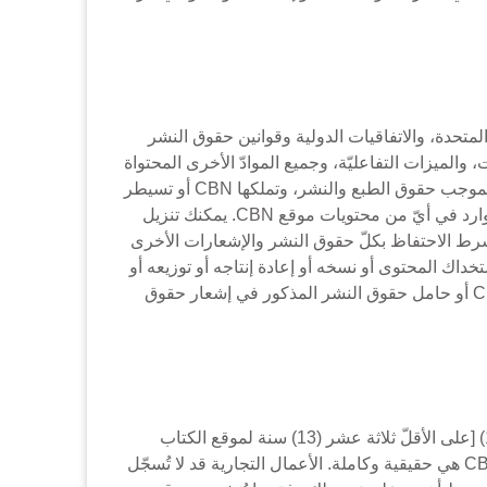
ت المتحدة، والاتفاقيات الدولية وقوانين حقوق النشر
لرسومات، والميزات التفاعليّة، وجميع الموادّ الأخرى المحتواة
("محتوى")، متوافرة كما هي، لمعلوماتكم واستخدامكم الخاصّ غير التجاريّ. جميع المحتويات الواردة في موقع CBN محمية بموجب حقوق الطبع والنشر، وتملكها CBN أو تسيطر
عليها أو الجهة المودعة بصفتها مقدمة المحتوى. ستلتزم بأيّ وبكلّ إشعارات حقوق النشر الإضافيّة، أو المعلومات أو القيود الوارد في أيّ من محتويات موقع CBN. يمكنك تنزيل
لموجودة على موقع CBN للاستخدام الخاصّ غير التجاريّ شرط الاحتفاظ بكلّ حقوق النشر والإشعارات الأخرى
اك المحتوى أو نسخه أو إعادة إنتاجه أو توزيعه أو
نقله أو بثّه أو إظهاره أو بيعه أو الترخيص به أو استغلاله بأيّ طريقة لأيّ سبب كان، مندون الموافقة المسبقة المكتوبة من CBN أو حامل حقوق النشر المذكور في إشعار حقوق
(5) من أجل التسجيل كمستخدم ("مستخدم" أو "مستخدمين") مع CBN، لا بدّ أن يكون عمرك على الأقلّ ثمانية عشر سنة (18) [على الأقلّ ثلاثة عشر (13) سنة لموقع الكتاب
العظيم للأولاد). تُلغى أهليّتكم بالتسجيل أوتوماتيكياً حيث يحظّرها القانون. تؤكّد أنّ كلّ المعلومات التي تؤمّ،ها بالتسجيل مع CBN هي حقيقية وكاملة. الأعمال التجارية قد لا تُسجّل