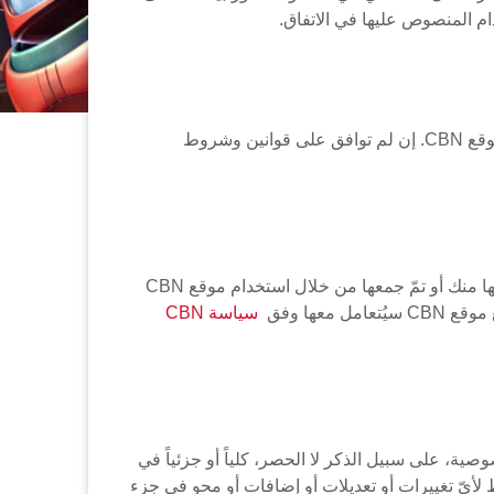
(1) تقرّ بأنّك قرأت قوانين وشروط الاستخدام وأنّك تتقبلها. توافق على قراءة قوانين وشروط الاستخدام بعناية قبل استخدام موقع CBN. إن لم توافق على قوانين وشروط
(2) قد تتابع CBN استخدامك لموقع CBN، وتستطيع أن تستخدم أو تكشف مع أو بدون الإسناد أيّ معلومات ومواد حصلت عليها منك أو تمّ جمعها من خلال استخدام موقع CBN
عها وفق
سياسة CBN
الخصوصية، على سبيل الذكر لا الحصر، كلياً أو جزئياً في
نّ استخدامك المستمرّ لموقع CBN يُشكّل قبولك غير المشروط لأيّ تغييرات أو تعديلات أو إضافات أو محو في جزء