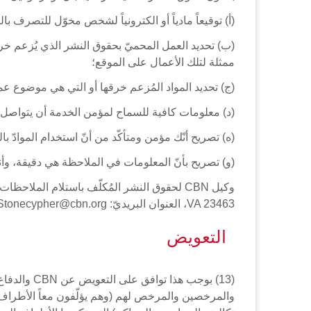
(أ) توقيعاً مادياً أو الكترونياً لشخص مخوّل للتصرف ب
(ب) تحديد العمل المحميّ بحقوق النشر الذي يُزعم خرق
ممثلة لتلك الأعمال على الموقع؛
(ج) تحديد المواد المُزعم خرقها أو التي هي موضوع ع
(د) معلومات كافية للسماح لمؤمن الخدمة أن يتواصل مع
(ه) تصريح أنّك مؤمن ومتأكّد من أنّ استخدام الموادّ ب
(و) تصريح بأنّ المعلومات في الملاحظة هي دقيقة، وأن
VA 23463، العنوان البريديّ: michael.Stonecypher@cbn.org، رقم الفاكس: (757) 226-6155.
التعويض
(13) بوجب 
والمرخصين والمرخص لهم (وهم يؤلّفون معاً الأطراف 