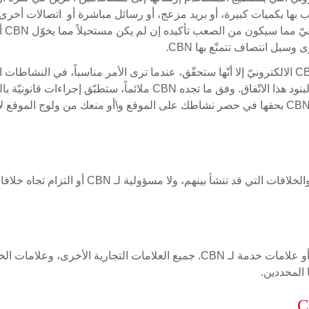
أنّك
بل انتصاف تتمتّع بها CBN.
النشاط غير قانوني، غير ملخّص له أو أنّه يشكّل خرقاً لبنود هذا الاتّفا