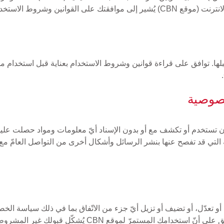
خصوصية
د تفصح عنها بنشر الرسائل وأشكال أخرى من التواصل العامّ مع موقع CBN سيُتعامل م
 بأن تغيّر، أو تعدّل، أو تضيف أو تزيل أيّ جزء من الاتّفاق بما في ذلك سياسة 
أيّ وقت. ستُنشر تغييرات كهذه على موقع CBN. توافق على أ