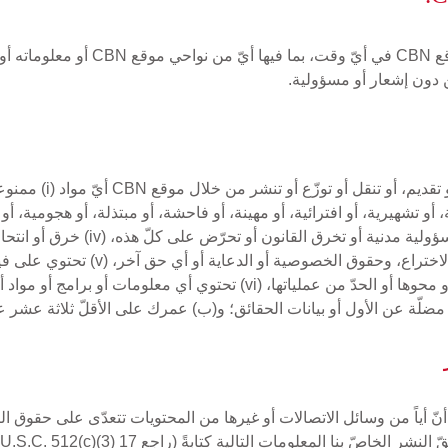
هددة، أو مُهينة، أو تشهيرية، أو افترائية، أو مهينة، أو فاحشة، أو مبتذلة، أو هجومي
(iii) موادّ تشكّل سلوكاً مُهيناً أو إج
لا الحصر: حقوق النشر، والعلامات التجا
ّ أنّ أياً من وسائل الاتصالات أو غيرها من المحتويات تتعدّى على حقوق
لومات التالية كتابةً (راجع 17 U.S.C. 512(c)(3) للمزيد من المعلومات):