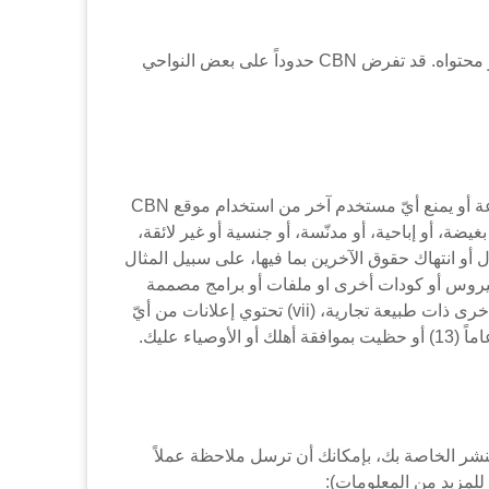
(10) قد تغيّر CBN أو توقف أو تعلّق أيّ من نواحي موقع CBN في أيّ وقت، بما فيها أيّ من نواحي موقع CBN أو معلوماته أو محتواه. قد تفرض CBN حدوداً على بعض النواحي
أنت تمثّل وتضمن وتتعهّد أن: (أ) لن تحمّل، أو تعرض، أو تقديم، أو تنقل أو توزّع أو تنشر من خلال موقع CBN أيّ مواد (i) ممنوعة أو يمنع أيّ مستخدم آخر من استخدام موقع CBN
ة، أو بغيضة، أو إباحية، أو مدنّسة، أو جنسية أو غير لائقة،
رامياً أو يؤدي إلى مسؤولية مدنية أو تخرق القانون أو تحرّض على كلّ هذه، (iv) خرق أو انتحال أو انتهاك حقوق الآخرين بما فيها، على سبيل المثال
رية، وبراءات الاختراع، وحقوق الخصوصية أو الدعاية أو أي حق آخر، (v) تحتوي على فيروس أو كودات أخرى او ملفات أو برامج مصممة
لإيقاف وظائف أو عمليات أيّ برنامج كمبيوتر أو آلات أو محوها أو الحدّ من عملياتها، (vi) تحتوي أي معلومات أو برامج أو مواد أخرى ذات طبيعة تجارية، (vii) تحتوي إعلانات من أيّ
 النشر الخاصة بك، بإمكانك أن ترسل ملاحظة عملاً