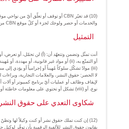
والخدمات أو حصر ولوجك لجزء أو كلّ موقع CBN من دون إشعار أو مسؤولية.
التمثيل
أو التمتّع به، (ii) أو مواد غير قانونية، أو م
نوع، أو (viii) تشكل أو تحتوي على معلومات خاطئة أو مضلّة عن الأول أو بيانات الحقائق؛ و(ب) عمرك على الأقلّ ثلاثة عشر عاماً (13) أو حظيت بموافقة أهلك أو الأوصياء عليك.
شكاوى التعدي على حقوق النشر
(12) إن كنت تملك حقوق نشر أو كنت وكيلاً لها وتظن
بقانون حقوق النشر للألفية الرقمية بأن توفّر لوكيل حقّ النشر الخاصّ بنا المع