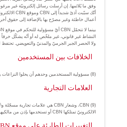
أعمال خاطئة وغير مصرّح بها بالإضافة إلى حقوق أخرى وس
ولا الحصر الجبر الجرميّ والمدنيّ والتعويضي. تحتفظ CBN بحقها في حصر نشاطك على الموقع و\أو منعك من ولوج الموقع لأيّ سبب ومن دون أي إشعار مسبق.
الخلافات بين المستخدمين
(8) مسؤولية المستخدمين وحدهم أن يحلوا النزاعات والخلافات التي قد تنشأ بينهم، ولا مسؤولية لـ CBN أو التزام تجاه خلافات كهذه.
العلامات التجارية
الالكترونيّ تمتلكها CBN أو تستخدمها بإذن من مالكيها المحددين.
التغييرات الطارئة على موقع CBN.