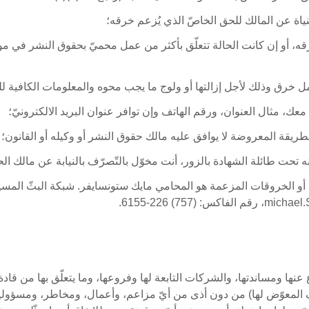
النياة عن المالك للحق الخاصّ الذي يُزعم خرقه؛
ه، أو إن كانت الحالة تتعلّق بأكثر من عمل محميّ بحقوق النشر في مو
مل خرق وذلك لأجل إزالتها أو ولوج ما يجب محوه والمعلومات الكافية 
ك، مثال العنوان، ورقم الهاتف وإن توافر عنوان البريد الالكترونيّ؛
الطريقة المعروضة لا يوافق عليه مالك حقوق النشر أو وكيله أو القانون؛ 
ه تحت طائلة الشهادة بالزور، أنت مخوّل بالتّصرّف بالنيابة عن مالك ال
هذا توافق على التعويض عن CBN والدفاع عنها ومساندتها، والشركات التابعة لها وفروعها، وما 
المعوّض لها) من دون أذى من أيّ مزاعم، وأعمال، ومخاطر، ومسؤوليات