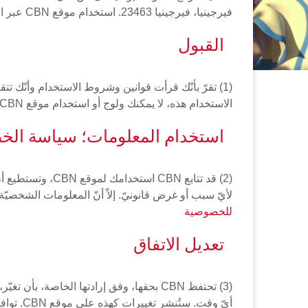
فيرجينيا، فيرجينيا 23463. استخدام موقع CBN عبر الانترنت (موقع CBN) يُشير إلى موافقتك على القوانين وشروط الاستخدام المنصوص عليها في الاتفاق.
القبول
الاستخدام هذه، لا يمكنك ولوج أو استخدام موقع CBN.
استخدام المعلومات؛ سياسة ال
لأيّ سبب أو غرض قانونيّ. إلاّ أنّ المعلومات الشخصيّة التي ق
للخصوصية
تعديل الاتفاق
(3) تحتفظ CBN بحقها، وفق إرادتها الخاصة،