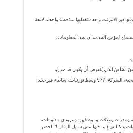
قع عبر الانترنت واحد فتغطيها ملاحظة واحدة، لائحة
للسماح لمؤمن الخدمة أن يجد المعلومات؛
و
حقّ الخاصّ الذي يُفترض أن يكون قد خرق.
وكيل CBN لحقوق النشر المُكلّف باستلام الملاحظات أو الخروقات المزعمة هو المحامي مايك ستونسايفر. شبكة البثّ المسيحية، الشركة، 977 وسط تورنبايك، شاطء فيرجينيا،
يتعلّق بها من قادة، ومدراء، ووكلاء، وموظفين، ومزودي معلومات،
 وتكاليف (بما فيها على سبيل المثال لا الحصر