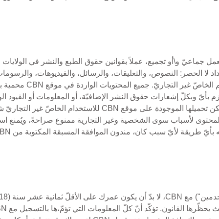
نشر كعمل جماعيّ و\أو تجميع، عملاً بقوانين حقوق الطبع والنشر في الولايا
ا فيه، على سبيل التعداد لا الحصر: النصوص، والتعليقات، والرسائل، والفيديوهات، وا
والقيام بنسخة واحدة (1) من المحتوى والموادّ التي يمكن تحميلها ا
محتوى لأسباب سوى الشخصية وغير التجارية ممنوع صراحةً، ويُمنع استخد