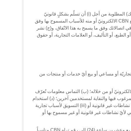
تقدّم وتضمن أنّ (أ) لديك كلّ الحقوق في اتّصالاتك وإليها (سواء كان من خلال الملكية أو الرخصة أو الموافقة أو الإذن من المالك) المطلوبة من أجل (i) أن تسلّم بشكلٍ قانونيّ
اتصالاتك مع موقع CBN الالكترونيّ وتحظى بالحقوق لاتّصالاتك التي يؤمّنها هذا الاتفاق، و(ii) ستُعرض اتّصالاتك وتُنقل إلى موقع CBN الالكترونيّ أو منه للأسباب المسموح بها وفق
ي اتصالاتك وفق ما يسمح به هذا الاتّفاق، و(ج) نشر
و النشر، أو الطبع، أو التأليف، أو العلامات التجارية، أو حقوق
شاطات تجاريّة أو مساعي أو بيع أيّ خدمات أو منتجات من
على ألا: (أ) تبدأ أو تعمل في يانصيب أو مسابقات أو قمار أو دعايات أو مقايضة أو مخططات تدريجية على موقع CBN الالكترونيّ أو من خلاله؛ (ب) التماس معلومات تُعرّف
مرغوب فيها والنفاية لمستخدمين آخرين؛ (د) استخدام
أيّ معلومات تمّ الاستحصال عليها في موقع CBN أو من خلاله من أجل (i) لاستغلال أو مضايقة أو إيذاء شخص آخر، أو (ii) لأيّ نشاطات غير قانونية أو (iii) التسويق لأسباب تجارية
 مستخدم آخر عليها أو بيعها له من دون موافقة مكتوبة مسبقة؛ (ه) استخدام موقع CBN الالكتروني لأيّ نشاطات غير قانونية أو غير مسموح بها أو
تحتفظ CBN بحقها في حصر عدد رسائل البريد الالكتروني التي يستطيع المستخدم إرسالها إلى مستخدمين آخرين في فترة أربعٍ وعشرين ساعة (24) إلى رقمٍ تراه CBN مناسباً