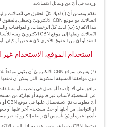
وردت في أيّ من وسائل الاتصالات.
هذا الاتّفاق؛ (ب) لديك كلّ الرخصات، والموافقات والسم
اتّصالاتك ونقلها إلى موقع N
العقد أو أيّ من الحقوق الأخرى لأيّ شخص أو كيان، أو 
استخدام الموقع، الاستخدام غير ا
(7) يفترض بموقع CBN الالكترونيّ 
دون موافقتنا المسبقة المكتوبة، التي يمكن أن نمنعها
عن الشخصيّة لأسباب غير قانونية أو تجاريّة من مستخد
تأيدتها عبره أو (و) تأسيس أيّ رابطة إلكترونيّة غير مسموح بها إلى