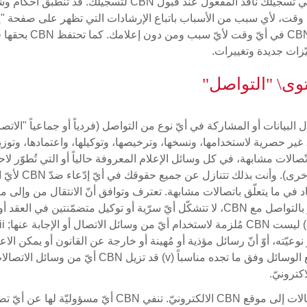
في موقع CBN إلاّ إن وافقت عليها CBN مسبقاً. يُمسي تسجيلك
بحقها في رفض تسجيل
زات جديدة وتغييرات.
وى\ "التواصل"
 حصرية لاستخدامها، ونسخها، وترخيصها، وتوكيلها، واعتمادها، وتوزيعها، 
تّصالات مشابهة، في كل وسائل الإعلام المعروفة حالياً أو التي تُطوّر لا
والفيديوهات، وا
تقع مسؤوليّة الاتّصالات على الشخص الذي ينقل الاتّصالات إل