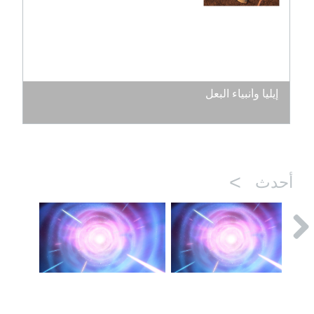
إيليا وأنبياء البعل
>
أحدث