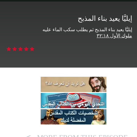
إيليَّا يعيد بناء المذبح
إيليَّا يعيد بناء المذبح ثم يطلب سكب الماء عليه
ملوك الأول ‏٨‏‏١‏:‏٢‏‏٣‏