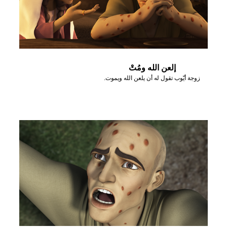
إلعن الله ومُتْ
زوجة أيّوب تقول له أن يلعن الله ويموت.