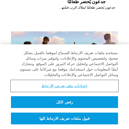
جدعون يُحضر طعامًا
جدعون يُحضر طعامًا لملاك الرب فتلتهمه النار.
نستخدم ملفات تعريف الارتباط للسماح لموقعنا بالعمل بشكل
صحيح، ولتخصيص المحتوى والإعلانات، ولتوفير ميزات وسائل
التواصل الاجتماعي ولتحليل حركة المرور على الموقع. ونشارك
أيضًا المعلومات حول استخدامك موقعنا مع شركائنا على مستوى
وسائل التواصل الاجتماعي والإعلانات والتحليلات.
إعدادات ملف تعريف الارتباط
الجنود الخائفون يُغادرون
رفض الكل
جدعون يقول للجنود الخائفين أن يعودوا إلى منازلهم.
قبول ملفات تعريف الارتباط كلها