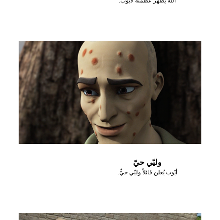
الله يظهر عظمته لأيوب.
وليّي حيّ
أيّوب يُعلن قائلاً وليّي حيٌّ.