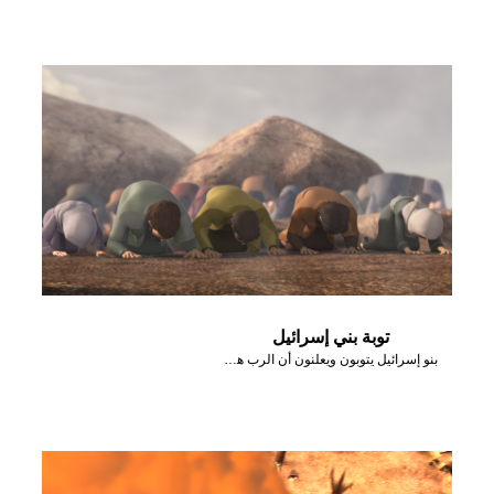
توبة بني إسرائيل
بنو إسرائيل يتوبون ويعلنون أن الرب هو الله بعد أن أرسل نارًا أحرقت المذبح