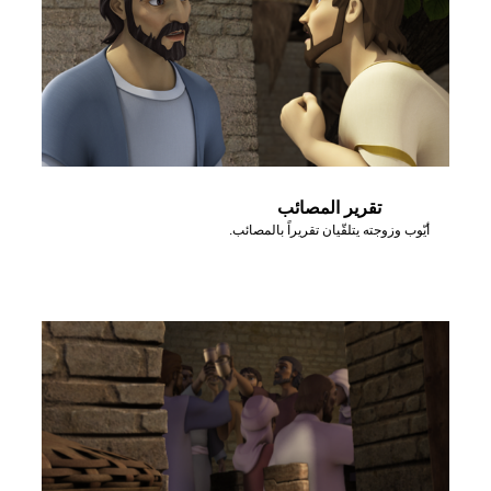
تقرير المصائب
أيّوب وزوجته يتلقّيان تقريراً بالمصائب.