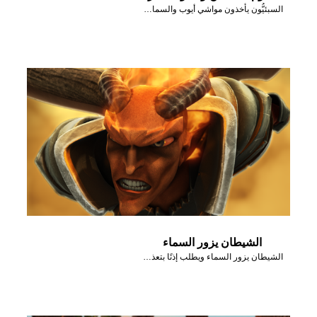
السبئيُّون يأخذون مواشي أيوب والسماء تمطر نارًا.
الشيطان يزور السماء
الشيطان يزور السماء ويطلب إذنًا بتعذيب أيُّوب.