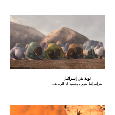
توبة بني إسرائيل
بنو إسرائيل يتوبون ويعلنون أن الرب هو الله بعد أن أرسل نارًا أحرقت المذبح