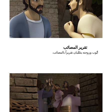
تقرير المصائب
أيّوب وزوجته يتلقّيان تقريراً بالمصائب.