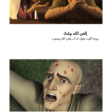
إلعن الله ومُتْ
زوجة أيّوب تقول له أن يلعن الله ويموت.