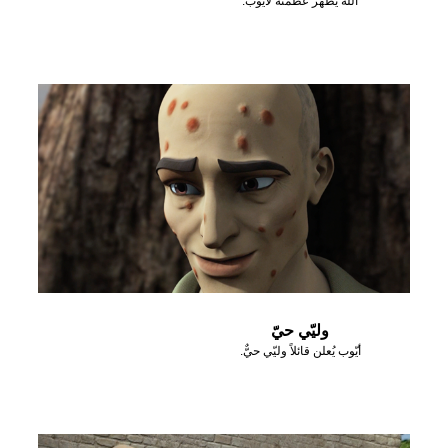
الله يظهر عظمته لأيوب.
وليّي حيّ
أيّوب يُعلن قائلاً وليّي حيٌّ.