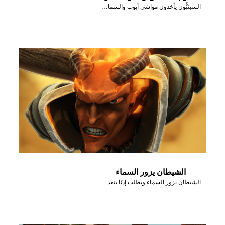
السبئيُّون يأخذون مواشي أيوب والسماء تمطر نارًا.
الشيطان يزور السماء
الشيطان يزور السماء ويطلب إذنًا بتعذيب أيُّوب.