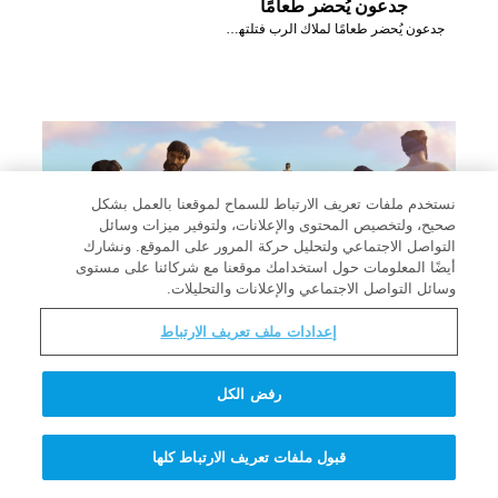
جدعون يُحضر طعامًا
جدعون يُحضر طعامًا لملاك الرب فتلتهمه النار.
نستخدم ملفات تعريف الارتباط للسماح لموقعنا بالعمل بشكل
صحيح، ولتخصيص المحتوى والإعلانات، ولتوفير ميزات وسائل
التواصل الاجتماعي ولتحليل حركة المرور على الموقع. ونشارك
أيضًا المعلومات حول استخدامك موقعنا مع شركائنا على مستوى
وسائل التواصل الاجتماعي والإعلانات والتحليلات.
إعدادات ملف تعريف الارتباط
الجنود الخائفون يُغادرون
رفض الكل
جدعون يقول للجنود الخائفين أن يعودوا إلى منازلهم.
قبول ملفات تعريف الارتباط كلها