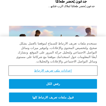
جدعون يُحضر طعامًا
جدعون يُحضر طعامًا لملاك الرب فتلتهمه النار.
نستخدم ملفات تعريف الارتباط للسماح لموقعنا بالعمل بشكل
صحيح، ولتخصيص المحتوى والإعلانات، ولتوفير ميزات وسائل
التواصل الاجتماعي ولتحليل حركة المرور على الموقع. ونشارك
أيضًا المعلومات حول استخدامك موقعنا مع شركائنا على مستوى
وسائل التواصل الاجتماعي والإعلانات والتحليلات.
إعدادات ملف تعريف الارتباط
الجنود الخائفون يُغادرون
رفض الكل
جدعون يقول للجنود الخائفين أن يعودوا إلى منازلهم.
قبول ملفات تعريف الارتباط كلها