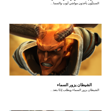
السبئيُّون يأخذون مواشي أيوب والسماء تمطر نارًا.
الشيطان يزور السماء
الشيطان يزور السماء ويطلب إذنًا بتعذيب أيُّوب.