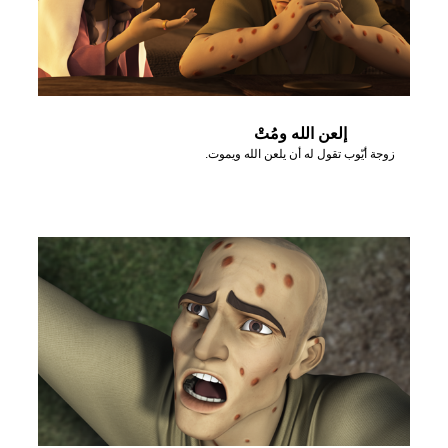
إلعن الله ومُتْ
زوجة أيّوب تقول له أن يلعن الله ويموت.