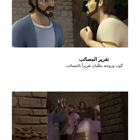
تقرير المصائب
أيّوب وزوجته يتلقّيان تقريراً بالمصائب.