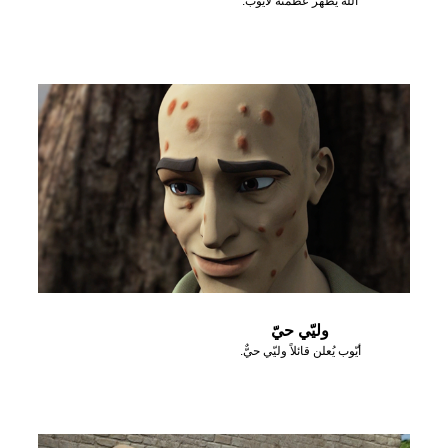
الله يظهر عظمته لأيوب.
وليّي حيّ
أيّوب يُعلن قائلاً وليّي حيٌّ.