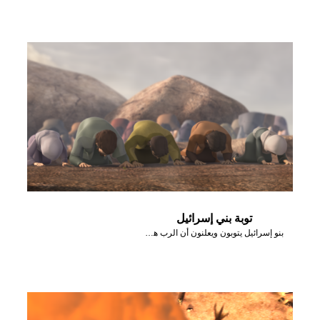
توبة بني إسرائيل
بنو إسرائيل يتوبون ويعلنون أن الرب هو الله بعد أن أرسل نارًا أحرقت المذبح