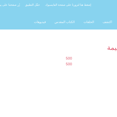
إضغط هنا لتزورنا على صفحة الفايسبوك
حمِّل التطبيق
زُر صفحتنا على ي
اكتشف
الحلقات
الكتاب المقدس
فيديوهات
يمة
500
500