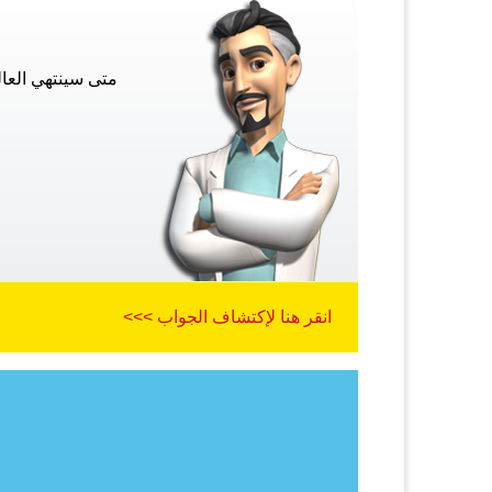
متى سينتهي العا
انقر هنا لإكتشاف الجواب >>>