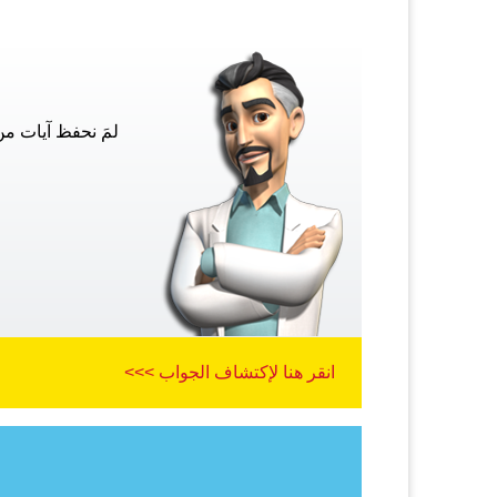
لمَ نحفظ آيات م
انقر هنا لإكتشاف الجواب >>>