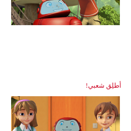
أطلِق شعبي!