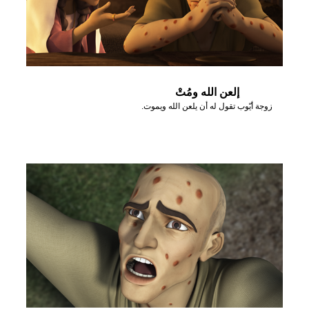
إلعن الله ومُتْ
زوجة أيّوب تقول له أن يلعن الله ويموت.