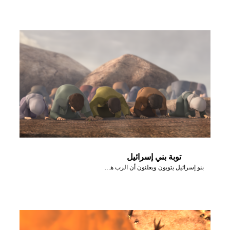
توبة بني إسرائيل
بنو إسرائيل يتوبون ويعلنون أن الرب هو الله بعد أن أرسل نارًا أحرقت المذبح