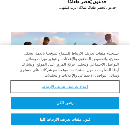
جدعون يُحضر طعامًا
جدعون يُحضر طعامًا لملاك الرب فتلتهمه النار.
نستخدم ملفات تعريف الارتباط للسماح لموقعنا بالعمل بشكل
صحيح، ولتخصيص المحتوى والإعلانات، ولتوفير ميزات وسائل
التواصل الاجتماعي ولتحليل حركة المرور على الموقع. ونشارك
أيضًا المعلومات حول استخدامك موقعنا مع شركائنا على مستوى
وسائل التواصل الاجتماعي والإعلانات والتحليلات.
إعدادات ملف تعريف الارتباط
الجنود الخائفون يُغادرون
رفض الكل
جدعون يقول للجنود الخائفين أن يعودوا إلى منازلهم.
قبول ملفات تعريف الارتباط كلها