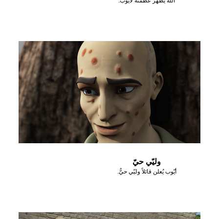
الله يظهر عظمته لأيوب.
وليّي حيّ
أيّوب يُعلن قائلاً وليّي حيٌّ.