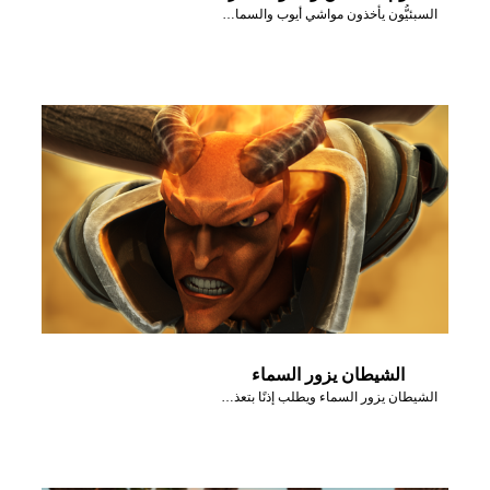
السبئيُّون يأخذون مواشي أيوب والسماء تمطر نارًا.
الشيطان يزور السماء
الشيطان يزور السماء ويطلب إذنًا بتعذيب أيُّوب.