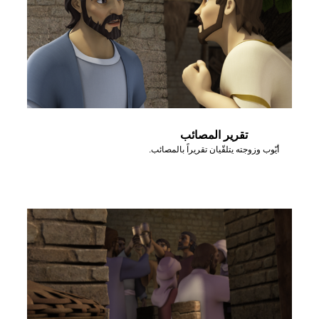
تقرير المصائب
أيّوب وزوجته يتلقّيان تقريراً بالمصائب.