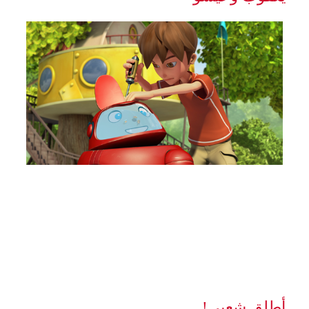
أطلِق شعبي!